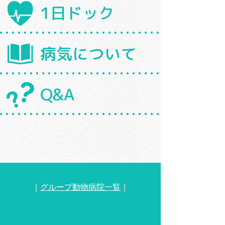
1日ドック
病気について
Q&A
｜
グループ動物病院一覧
｜