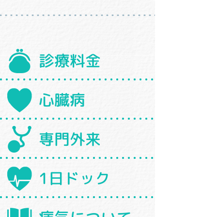
診療料金
心臓病
専門外来
1日ドック