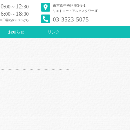
10
12
東京都中央区湊3-8-1
:00～
:30
リエトコートアルクスタワー1F
16
18
:00～
:30
03-3523-5075
※日曜のみ９:３０から
お知らせ
リンク