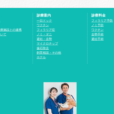
診療案内
診察料金
介
一日ドック
フィラリア予防
ワクチン
ノミ予防
診療施設との連携
フィラリア症
ワクチン
ついて
ノミ・ダニ
去勢手術
避妊・去勢
避妊手術
マイクロチップ
歯石除去
飼育相談・その他
ホテル