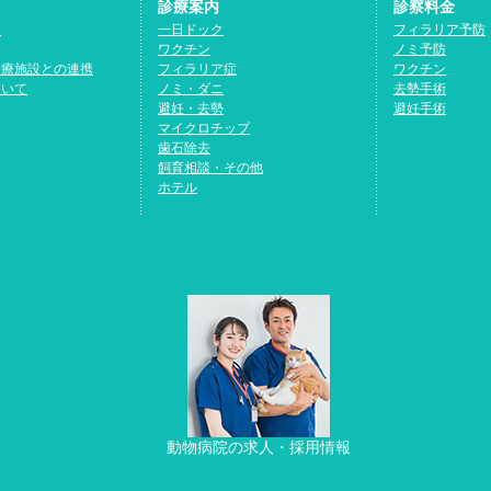
診療案内
診察料金
介
一日ドック
フィラリア予防
ワクチン
ノミ予防
診療施設との連携
フィラリア症
ワクチン
ついて
ノミ・ダニ
去勢手術
避妊・去勢
避妊手術
マイクロチップ
歯石除去
飼育相談・その他
ホテル
動物病院の求人・採用情報