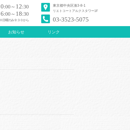
10
12
東京都中央区湊3-8-1
:00～
:30
リエトコートアルクスタワー1F
16
18
:00～
:30
03-3523-5075
※日曜のみ９:３０から
お知らせ
リンク