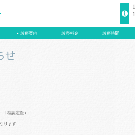
診療案内
診察料金
診療時間
▶
らせ
 Ⅰ種認定医）
なります