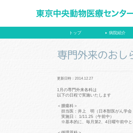
トップ
病院紹介
▶
専門外来のおし
更新日時：2014.12.27
1月の専門外来各科は
以下の日程で実施いたします
＜腫瘍科＞
担当医：井上 明（日本獣医がん学会
実施日： 1/11.25（午前中）
※基本的に、毎月第2、4日曜午前中と
＜循環器科＞