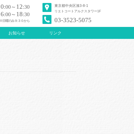
10
12
東京都中央区湊3-8-1
:00～
:30
リエトコートアルクスタワー1F
16
18
:00～
:30
03-3523-5075
※日曜のみ９:３０から
お知らせ
リンク