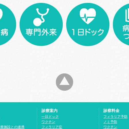
診療案内
診察料金
介
一日ドック
フィラリア予防
ワクチン
ノミ予防
診療施設との連携
フィラリア症
ワクチン