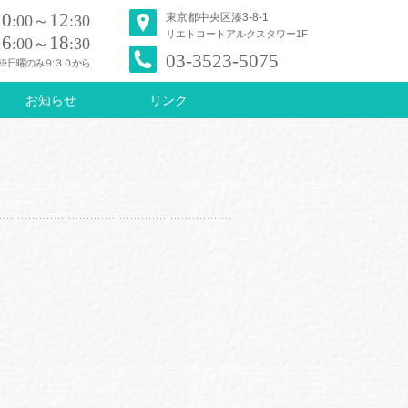
10
12
東京都中央区湊3-8-1
:00～
:30
リエトコートアルクスタワー1F
16
18
:00～
:30
03-3523-5075
※日曜のみ９:３０から
お知らせ
リンク