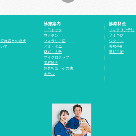
診療案内
診察料金
介
一日ドック
フィラリア予防
ワクチン
ノミ予防
診療施設との連携
フィラリア症
ワクチン
ついて
ノミ・ダニ
去勢手術
避妊・去勢
避妊手術
マイクロチップ
歯石除去
飼育相談・その他
ホテル