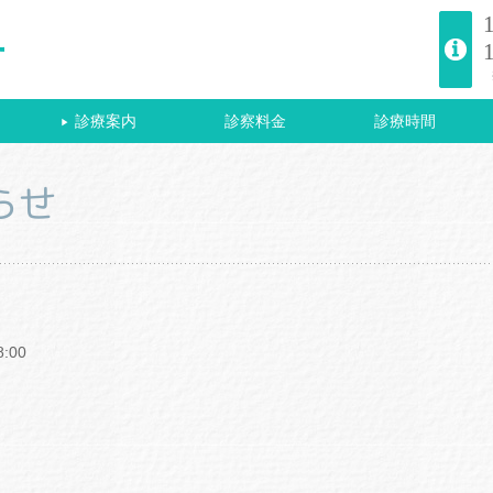
診療案内
診察料金
診療時間
▶
らせ
:00