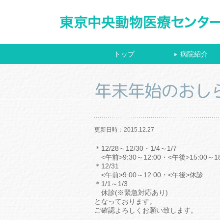
トップ
病院紹介
▶
年末年始のおし
更新日時：2015.12.27
＊12/28～12/30・1/4～1/7
<午前>9:30～12:00・<午後>15:00～18
＊12/31
<午前>9:00～12:00・<午後>休診
＊1/1～1/3
休診(※緊急対応あり)
となっております。
ご確認よろしくお願い致します。