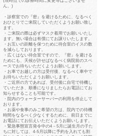
(現時点での診療時間に変更等はございませ
ん。)
・診察室での『密』を避けるために、なるべく
おひとりでご来院していただくようお願い致し
ます。
・ご来院の際は必ずマスク着用でお願いいたし
ます。無い場合は有償にてお譲りいたします。
・お互いの距離を保つために待合室のイスの数
を減らしております。
・広くはない待合室ですので、『密』を避ける
ためにも、天候が許せばなるべく病院前のスペ
ースでお待ちいただくようお願いします。
・お車でお越しの方は受付後、なるべく車中で
お待ちいただくようお願いします。
・ご近所の方であれば、受付後に自宅で待機し
ていただき、順番になりましたらお電話にてお
知らせすることも可能です。
・院内のウォーターサーバーの利用を停止して
おります。
・お薬や食事のみご希望の方は、院内での待機
時間をなるべく少なくするために、前日までに
お電話にてお伝えいただくようお願いします。
・緊急事態宣言発令中の4－5月に誕生月の子た
ちに対しては、4-5月以降に予約を入れても割