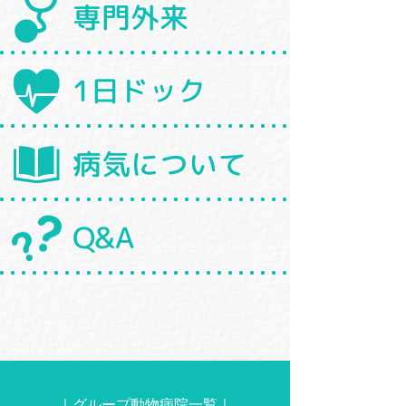
専門外来
1日ドック
病気について
Q&A
｜
グループ動物病院一覧
｜