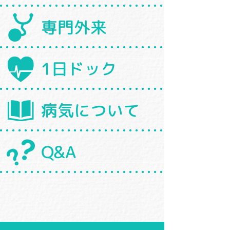
専門外来
1日ドック
病気について
Q&A