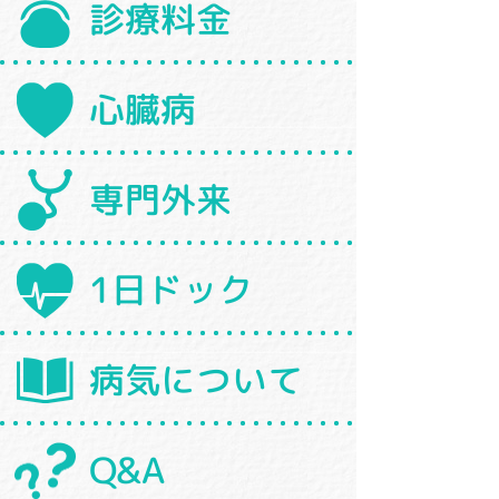
診療料金
心臓病
専門外来
1日ドック
病気について
Q&A