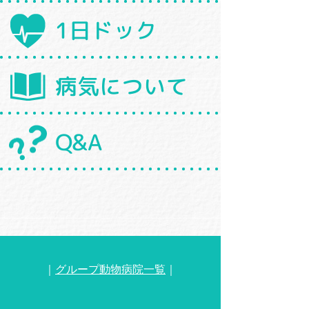
1日ドック
病気について
Q&A
｜
グループ動物病院一覧
｜