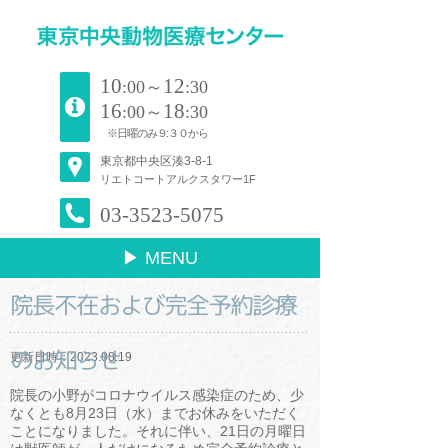
10
12
:00～
:30
16
18
:00～
:30
※日曜のみ９:３０から
東京都中央区湊3-8-1
リエトコートアルクスタワー1F
03-3523-5075
▶ MENU
院長不在および完全予約診療
のお知らせ
更新日時：2023.08.19
院長の小野がコロナウイルス感染症のため、少
なくとも8月23日（水）までお休みをいただく
ことになりました。それに伴い、21日の月曜日