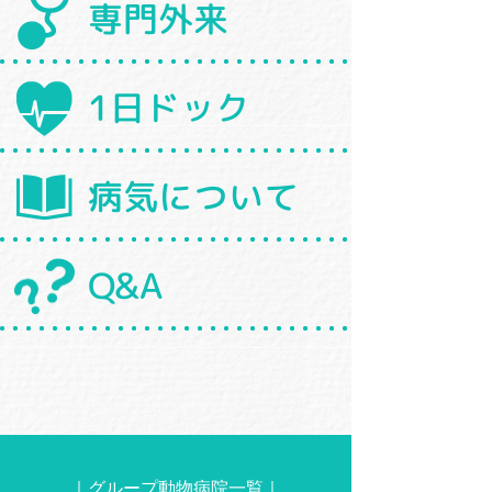
専門外来
1日ドック
病気について
Q&A
｜
グループ動物病院一覧
｜