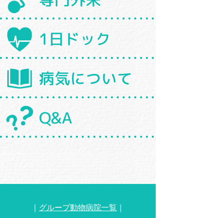
1日ドック
病気について
Q&A
｜
グループ動物病院一覧
｜