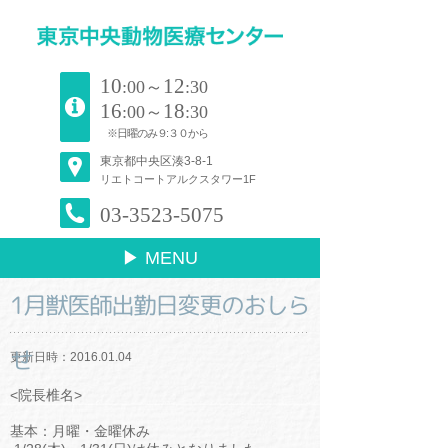
10
12
:00～
:30
16
18
:00～
:30
※日曜のみ９:３０から
東京都中央区湊3-8-1
リエトコートアルクスタワー1F
03-3523-5075
▶ MENU
1月獣医師出勤日変更のおしら
せ
更新日時：2016.01.04
<院長椎名>
基本：月曜・金曜休み