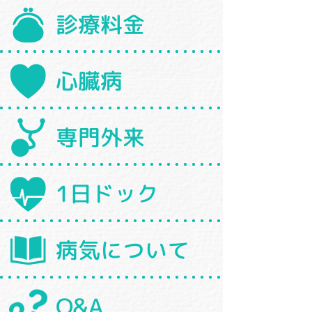
診療料金
心臓病
専門外来
1日ドック
病気について
Q&A