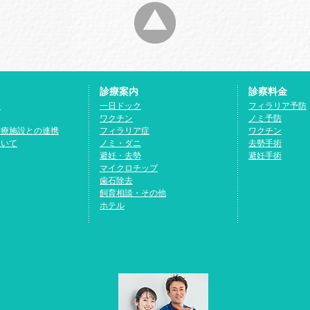
診療案内
診察料金
介
一日ドック
フィラリア予防
ワクチン
ノミ予防
診療施設との連携
フィラリア症
ワクチン
ついて
ノミ・ダニ
去勢手術
避妊・去勢
避妊手術
マイクロチップ
歯石除去
飼育相談・その他
ホテル