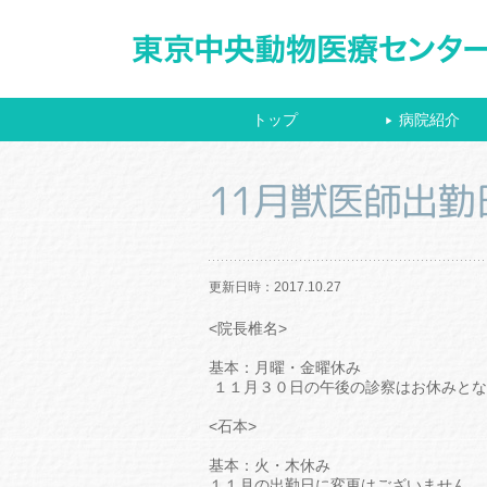
トップ
病院紹介
▶
11月獣医師出
更新日時：2017.10.27
<院長椎名>
基本：月曜・金曜休み
１１月３０日の午後の診察はお休みとな
<石本>
基本：火・木休み
１１月の出勤日に変更はございません。