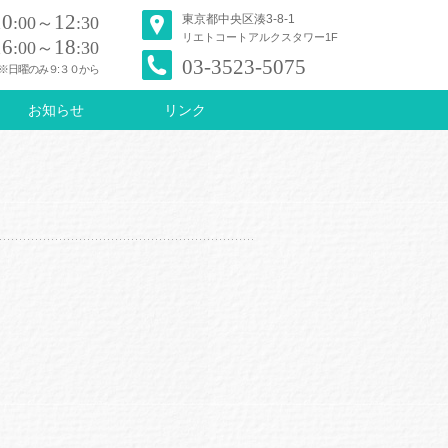
10
12
東京都中央区湊3-8-1
:00～
:30
リエトコートアルクスタワー1F
16
18
:00～
:30
03-3523-5075
※日曜のみ９:３０から
お知らせ
リンク