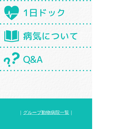
1日ドック
病気について
Q&A
｜
グループ動物病院一覧
｜