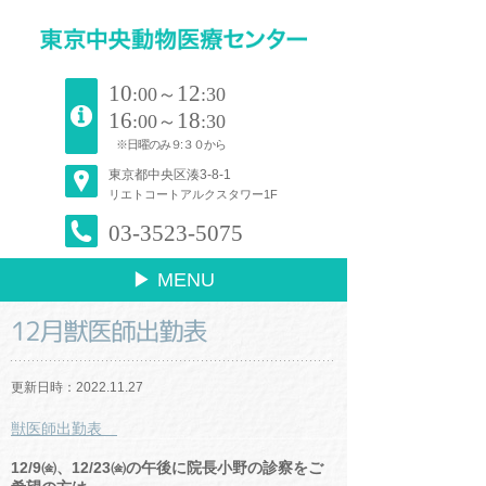
10
12
:00～
:30
16
18
:00～
:30
※日曜のみ９:３０から
東京都中央区湊3-8-1
リエトコートアルクスタワー1F
03-3523-5075
▶ MENU
12月獣医師出勤表
更新日時：2022.11.27
獣医師出勤表
12/9㈮、12/23㈮の午後に院長小野の診察をご