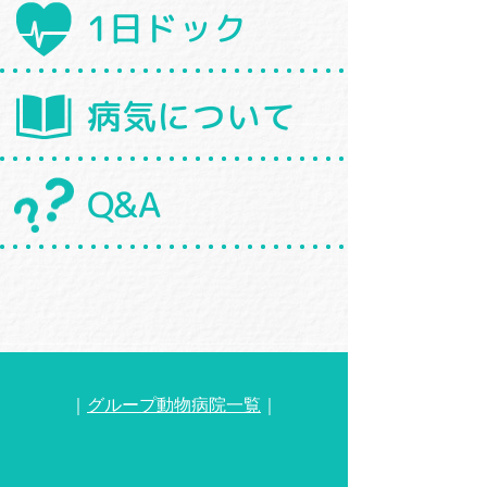
1日ドック
病気について
Q&A
｜
グループ動物病院一覧
｜