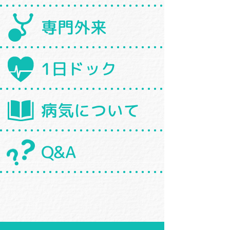
専門外来
1日ドック
病気について
Q&A