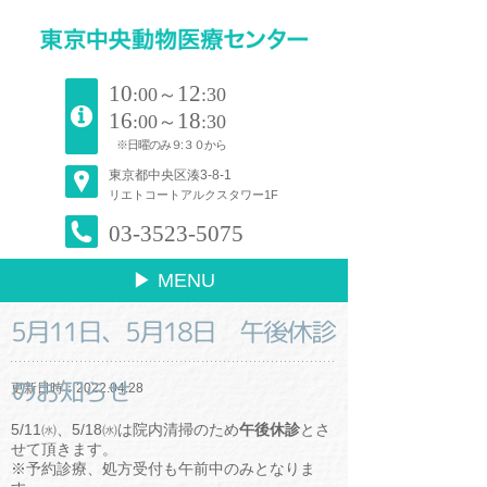
10
12
:00～
:30
16
18
:00～
:30
※日曜のみ９:３０から
東京都中央区湊3-8-1
リエトコートアルクスタワー1F
03-3523-5075
▶ MENU
5月11日、5月18日 午後休診
のお知らせ
更新日時：2022.04.28
5/11㈬、5/18㈬は院内清掃のため
午後休診
とさ
せて頂きます。
※予約診療、処方受付も午前中のみとなりま