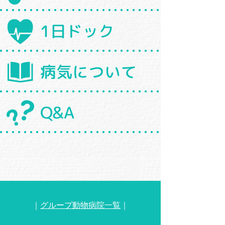
1日ドック
病気について
Q&A
｜
グループ動物病院一覧
｜