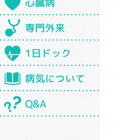
心臓病
専門外来
1日ドック
病気について
Q&A