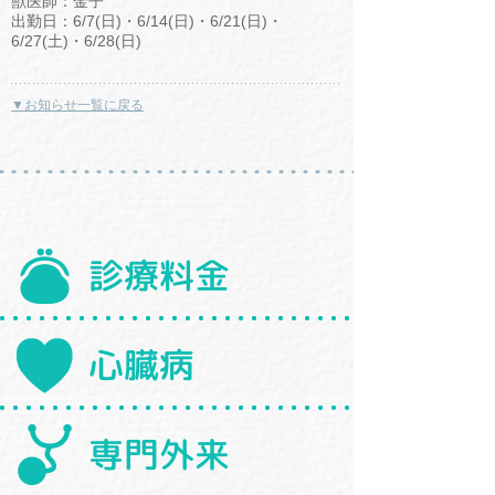
獣医師：金子
出勤日：6/7(日)・6/14(日)・6/21(日)・
6/27(土)・6/28(日)
▼お知らせ一覧に戻る
診療料金
心臓病
専門外来