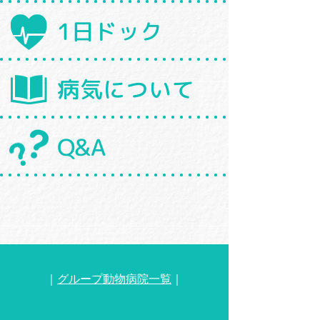
1日ドック
病気について
Q&A
｜
グループ動物病院一覧
｜