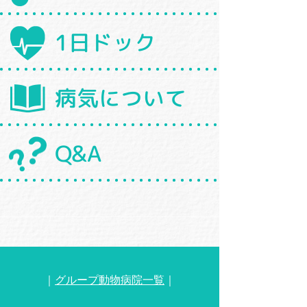
1日ドック
病気について
Q&A
｜
グループ動物病院一覧
｜