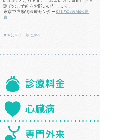
の3日間となります。ご希望の方は事前にお電
話でのご予約をお願いいたします。
東京中央動物医療センター
8月の獣医師出勤
表
▼お知らせ一覧に戻る
診療料金
心臓病
専門外来