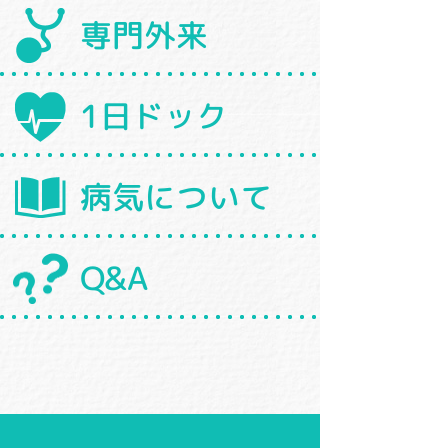
専門外来
1日ドック
病気について
Q&A