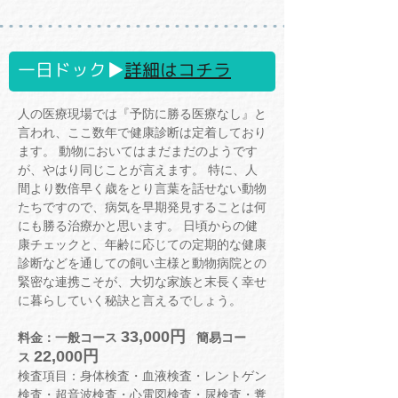
一日ドック▶
詳細はコチラ
人の医療現場では『予防に勝る医療なし』と
言われ、ここ数年で健康診断は定着しており
ます。 動物においてはまだまだのようです
が、やはり同じことが言えます。 特に、人
間より数倍早く歳をとり言葉を話せない動物
たちですので、病気を早期発見することは何
にも勝る治療かと思います。 日頃からの健
康チェックと、年齢に応じての定期的な健康
診断などを通しての飼い主様と動物病院との
緊密な連携こそが、大切な家族と末長く幸せ
に暮らしていく秘訣と言えるでしょう。
33,000円
料金：一般コース
簡易コー
22,000円
ス
検査項目：身体検査・血液検査・レントゲン
検査・超音波検査・心電図検査・尿検査・糞